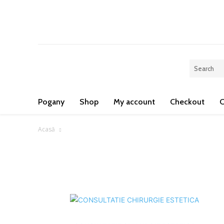
C
Pogany
Shop
My account
Checkout
C
Acasă