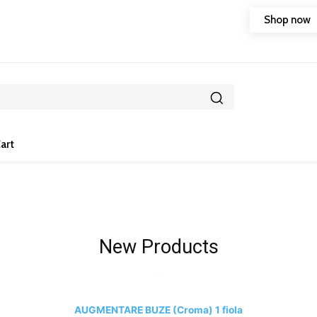
Shop now
onsultatie gratuita la orice Voucher cumparat online
art
New Products
AUGMENTARE BUZE (Croma) 1 fiola