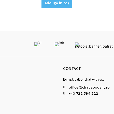
Adaugă în coș
CONTACT
E-mail, call or chat with us:
office@clinicapogany.ro
+40 722 394 222