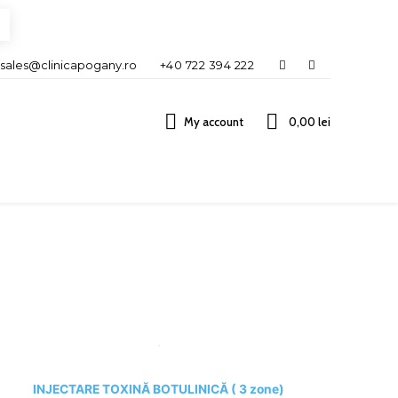
sales@clinicapogany.ro
+40 722 394 222
My account
0,00 lei
INJECTARE TOXINĂ BOTULINICĂ ( 3 zone)